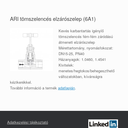
ARI tömszelencés elzárószelep (6A1)
Kevés karbantartás igénylő
tömszelencés fém-fém záródású
átmeneti elzárószelep
Mérettartomány, nyomásfokozat:
DN15-25, PN40
Házanyagok: 1.0460, 1.4541
Kivitelek:
menetes/hegtokos/behegeszthető
változatokban, kívánságra
kézikerékkel.
További információ a termék
adatlapján
.
Adatkezelési tájékoztató