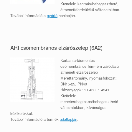
Kivitelek: karimás/behegeszthető,
átmeneti/ferdeülékű változatokban.
További információ a
gyártó
honlapján
.
ARI csőmembrános elzárószelep (6A2)
Karbantartásmentes
csőmembrános fém-fém záródású
átmeneti elzárószelep
Mérettartomány, nyomásfokozat:
DN15-25, PN40
Házanyagok: 1.0460, 1.4541
Kivitelek:
menetes/hegtokos/behegeszthető
változatokban, kívánságra
kézikerékkel.
További információ a termék
adatlapján
.