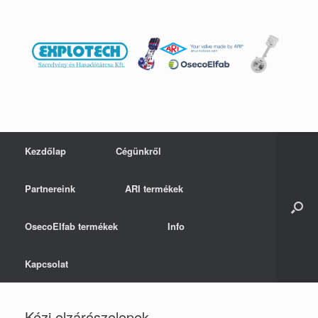
Skip
to
content
Kezdőlap
Cégünkről
Partnereink
ARI termékek
OsecoElfab termékek
Info
Kapcsolat
Kézi elzárószelepek