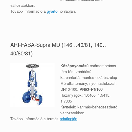
változatokban.
További információ a
gyártó
honlapján
.
ARI-FABA-Supra MD (146…40/81, 140…
40/80/81)
Középnyomású
csőmembrános
fém-fém záródású
karbantartásmentes elzárószelep
Mérettartomány, nyomásfokozat:
DN10-100,
PN63–PN160
Házanyagok: 1.0460, 1.5415,
1.7335
Kivitelek: karimás/behegeszthető
változatokban.
További információ a termék
adatlapján
.