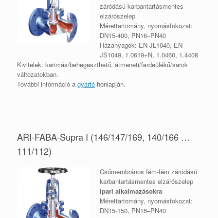
záródású karbantartásmentes
elzárószelep
Mérettartomány, nyomásfokozat:
DN15-400, PN16–PN40
Házanyagok: EN-JL1040, EN-
JS1049, 1.0619+N, 1.0460, 1.4408
Kivitelek: karimás/behegeszthető, átmeneti/ferdeülékű/sarok
változatokban.
További információ a
gyártó
honlapján
.
ARI-FABA-Supra I (146/147/169, 140/166 …
111/112)
Csőmembrános fém-fém záródású
karbantartásmentes elzárószelep
ipari alkalmazásokra
Mérettartomány, nyomásfokozat:
DN15-150, PN16–PN40