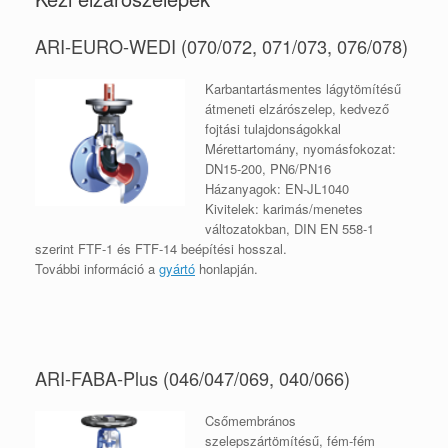
ARI-EURO-WEDI (070/072, 071/073, 076/078)
Karbantartásmentes lágytömítésű
átmeneti elzárószelep, kedvező
fojtási tulajdonságokkal
Mérettartomány, nyomásfokozat:
DN15-200, PN6/PN16
Házanyagok: EN-JL1040
Kivitelek: karimás/menetes
változatokban, DIN EN 558-1
szerint FTF-1 és FTF-14 beépítési hosszal.
További információ a
gyártó
honlapján.
ARI-FABA-Plus (046/047/069, 040/066)
Csőmembrános
szelepszártömítésű, fém-fém