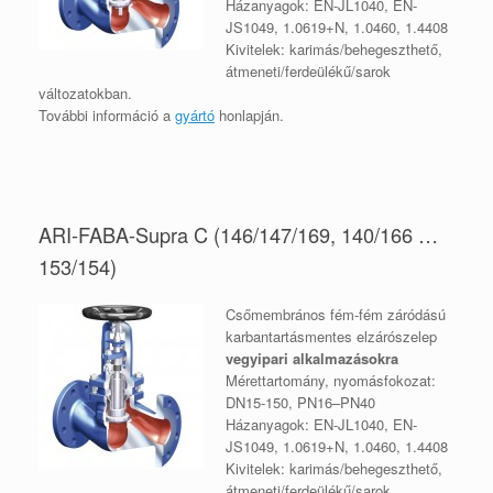
Házanyagok: EN-JL1040, EN-
JS1049, 1.0619+N, 1.0460, 1.4408
Kivitelek: karimás/behegeszthető,
átmeneti/ferdeülékű/sarok
változatokban.
További információ a
gyártó
honlapján
.
ARI-FABA-Supra C (146/147/169, 140/166 …
153/154)
Csőmembrános fém-fém záródású
karbantartásmentes elzárószelep
vegyipari alkalmazásokra
Mérettartomány, nyomásfokozat:
DN15-150, PN16–PN40
Házanyagok: EN-JL1040, EN-
JS1049, 1.0619+N, 1.0460, 1.4408
Kivitelek: karimás/behegeszthető,
átmeneti/ferdeülékű/sarok