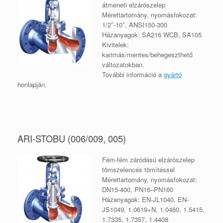
átmeneti elzárószelep
Mérettartomány, nyomásfokozat:
1/2″-10″, ANSI150-300
Házanyagok: SA216 WCB, SA105
Kivitelek:
karimás/mentes/behegeszthető
változatokban.
További információ a
gyártó
honlapján.
ARI-STOBU (006/009, 005)
Fém-fém záródású elzárószelep
tömszelencés tömítéssel
Mérettartomány, nyomásfokozat:
DN15-400, PN16–PN160
Házanyagok: EN-JL1040, EN-
JS1049, 1.0619+N, 1.0460, 1.5415,
1.7335, 1.7357, 1.4408