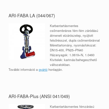
ARI-FABA LA (044/067)
Karbantartásmentes
csőmembrános fém-fém záródású
átmeneti elzárószelep, nyújtott
felsőrésszel, dupla csőmembránnal
Mérettartomány, nyomásfokozat:
DN15-400, PN25–PN40
Házanyagok: 1.0619+N, 1.0460
Kivitelek: karimás/behegeszthető
változatokban.
További információ a
gyártó
honlapján
.
ARI-FABA-Plus (ANSI 041/049)
Karbantartásmentes fémzárású