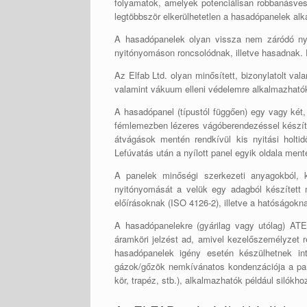
folyamatok, amelyek potenciálisan robbanásve
legtöbbször elkerülhetetlen a hasadópanelek al
A hasadópanelek olyan vissza nem záródó nyom
nyitónyomáson roncsolódnak, illetve hasadnak. E
Az Elfab Ltd. olyan minősített, bizonylatolt va
valamint vákuum elleni védelemre alkalmazhatók
A hasadópanel (típustól függően) egy vagy két
fémlemezben lézeres vágóberendezéssel készíte
átvágások mentén rendkívül kis nyitási holti
Lefúvatás után a nyílott panel egyik oldala men
A panelek minőségi szerkezeti anyagokból, k
nyitónyomását a velük egy adagból készített 
előírásoknak (ISO 4126-2), illetve a hatóságok
A hasadópanelekre (gyárilag vagy utólag) ATEX
áramköri jelzést ad, amivel kezelőszemélyzet r
hasadópanelek igény esetén készülhetnek inte
gázok/gőzök nemkívánatos kondenzációja a panel
kör, trapéz, stb.), alkalmazhatók például silók