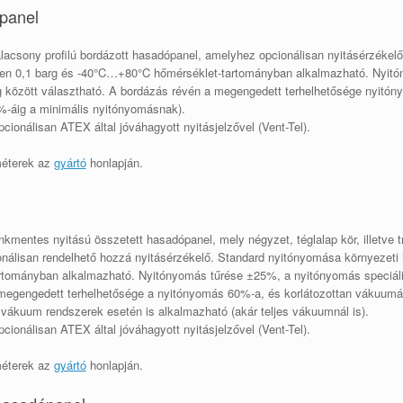
panel
alacsony profilú bordázott hasadópanel, amelyhez opcionálisan nyitásérzékel
ten 0,1 barg és -40°C…+80°C hőmérséklet-tartományban alkalmazható. Nyitó
arg között választható. A bordázás révén a megengedett terhelhetősége nyit
%-áig a minimális nyitónyomásnak).
ionálisan ATEX által jóváhagyott nyitásjelzővel (Vent-Tel).
méterek az
gyártó
honlapján.
l
kmentes nyitású összetett hasadópanel, mely négyzet, téglalap kör, illetve t
onálisan rendelhető hozzá nyitásérzékelő. Standard nyitónyomása környezet
tományban alkalmazható. Nyitónyomás tűrése ±25%, a nyitónyomás speciális k
 megengedett terhelhetősége a nyitónyomás 60%-a, és korlátozottan vákuumá
vákuum rendszerek esetén is alkalmazható (akár teljes vákuumnál is).
ionálisan ATEX által jóváhagyott nyitásjelzővel (Vent-Tel).
méterek az
gyártó
honlapján.