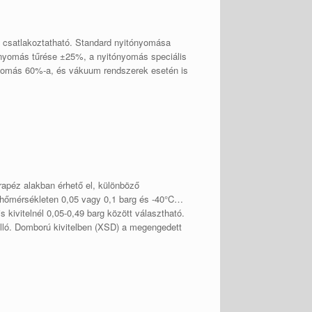
ő csatlakoztatható. Standard nyitónyomása
nyomás tűrése ±25%, a nyitónyomás speciális
ónyomás 60%-a, és vákuum rendszerek esetén is
rapéz alakban érhető el, különböző
i hőmérsékleten 0,05 vagy 0,1 barg és -40°C…
ivitelnél 0,05-0,49 barg között választható.
lló. Domború kivitelben (XSD) a megengedett