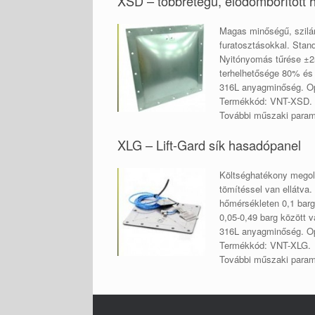
XSD – többrétegű, elődomborított
Magas minőségű, szilán
furatosztásokkal. Sta
Nyitónyomás tűrése ±25
terhelhetősége 80% és 
316L anyagminőség. Opc
Termékkód: VNT-XSD.
További műszaki para
XLG – Lift-Gard sík hasadópanel
Költséghatékony megoldá
tömítéssel van ellátva
hőmérsékleten 0,1 barg
0,05-0,49 barg között 
316L anyagminőség. Opc
Termékkód: VNT-XLG.
További műszaki para