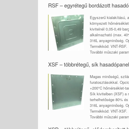
RSF – egyrétegű bordázott hasadó
Egyszerű kialakítású, 
környezeti hőmérsékle
kivitelnél 0,05-0,49 b
alkalmazható (max. 40
316L anyagminőség. Opc
Termékkód: VNT-RSF.
További műszaki para
XSF – többrétegű, sík hasadópane
Magas minőségű, szilán
furatosztásokkal. Opci
+200°C hőmérséklet-tar
Sík kivitelben (XSF) a
terhelhetősége 80% és 
316L anyagminőség. Opc
Termékkód: VNT-XSF.
További műszaki para