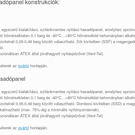
sadópanel konstrukciók:
egyszerű kialakítású, szilánkmentes nyitású hasadópanel, amelyhez opcionál
ti hőmérsékleten 0,1 barg és -40°C…+80°C hőmérséklet-tartományban alkal
kivitelnél 0,05-0,49 barg között választható. Sík kivitelben (SSF) a megenge
ló.
ionálisan ATEX által jóváhagyott nyitásjelzővel (Vent-Tel).
méterek az
gyártó
honlapján.
asadópanel
egyszerű kialakítású, szilánkmentes nyitású hasadópanel, amelyhez opcionál
ti hőmérsékleten 0,1 barg és -40°C…+80°C hőmérséklet-tartományban alkal
kivitelnél 0,05-0,49 barg között választható. Domború kivitelben (SSD) a m
lkalmazható (max. 75%-áig a minimális nyitónyomásnak).
ionálisan ATEX által jóváhagyott nyitásjelzővel (Vent-Tel)
méterek az
gyártó
honlapján.