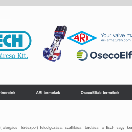
rtnereink
ARI termékek
OsecoElfab termékek
aforgács, fűrészpor) feldolgozása, szállítása, tárolása, a liszt- vagy k