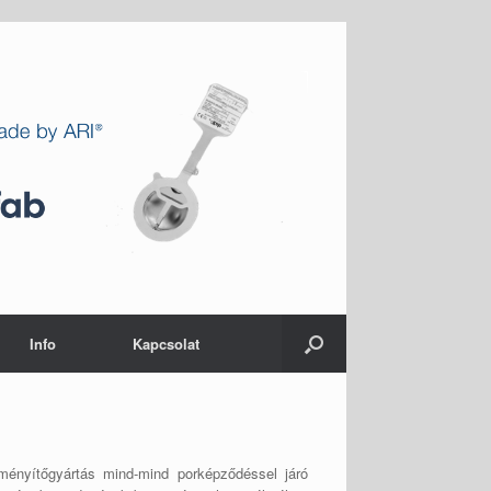
Info
Kapcsolat
eményítőgyártás mind-mind porképződéssel járó