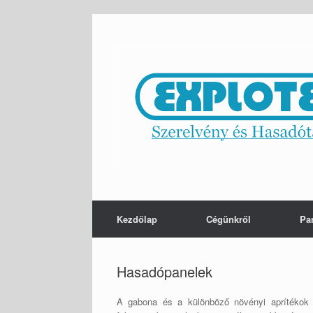
Skip
to
content
Kezdőlap
Cégünkről
Pa
Hasadópanelek
A gabona és a különböző növényi aprítékok (f