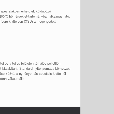
rapéz alakban érhető el, különböző
+200°C hőmérséklet-tartományban alkalmazható.
omború kivitelben (XSD) a megengedett
 és a teljes felületen térhálós-polietilén
t kialakítani. Standard nyitónyomása környezeti
e ±25%, a nyitónyomás speciális kivitelnél
ottan vákuumálló.