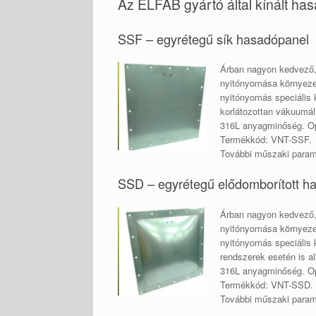
Az ELFAB gyártó által kínált ha
SSF – egyrétegű sík hasadópanel
Árban nagyon kedvező, 
nyitónyomása környeze
nyitónyomás speciális 
korlátozottan vákuumál
316L anyagminőség. Opc
Termékkód: VNT-SSF.
További műszaki para
SSD – egyrétegű elődomborított h
Árban nagyon kedvező, 
nyitónyomása környeze
nyitónyomás speciális 
rendszerek esetén is a
316L anyagminőség. Opc
Termékkód: VNT-SSD.
További műszaki para