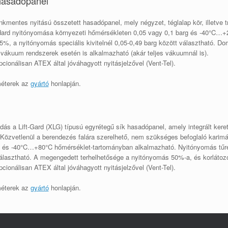
 hasadópanel
kmentes nyitású összetett hasadópanel, mely négyzet, téglalap kör, illetve t
ndard nyitónyomása környezeti hőmérsékleten 0,05 vagy 0,1 barg és -40°C…
%, a nyitónyomás speciális kivitelnél 0,05-0,49 barg között választható. D
vákuum rendszerek esetén is alkalmazható (akár teljes vákuumnál is).
ionálisan ATEX által jóváhagyott nyitásjelzővel (Vent-Tel).
méterek az
gyártó
honlapján.
s a Lift-Gard (XLG) típusú egyrétegű sík hasadópanel, amely integrált kerettel
. Közvetlenül a berendezés falára szerelhető, nem szükséges befoglaló karimá
 és -40°C…+80°C hőmérséklet-tartományban alkalmazható. Nyitónyomás tűrés
választható. A megengedett terhelhetősége a nyitónyomás 50%-a, és korlátoz
ionálisan ATEX által jóváhagyott nyitásjelzővel (Vent-Tel).
méterek az
gyártó
honlapján.