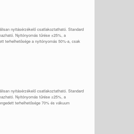
isan nyitásérzékelő csatlakoztatható. Standard
mazható. Nyitónyomás tűrése ±25%, a
dett terhelhetősége a nyitónyomás 50%-a, csak
isan nyitásérzékelő csatlakoztatható. Standard
mazható. Nyitónyomás tűrése ±25%, a
egengedett terhelhetősége 70% és vákuum