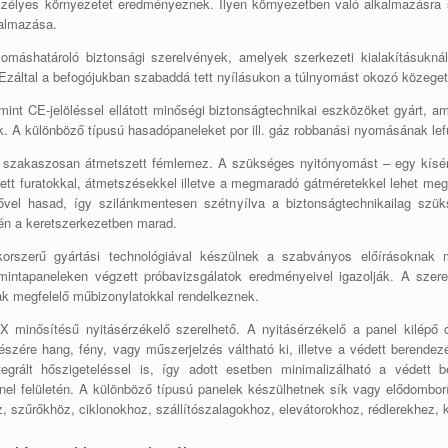
szélyes környezetet eredményeznek. Ilyen környezetben való alkalmazásra
kalmazása.
áshatároló biztonsági szerelvények, amelyek szerkezeti kialakításuknál f
záltal a befogójukban szabaddá tett nyílásukon a túlnyomást okozó közeget re
lamint CE-jelöléssel ellátott minőségi biztonságtechnikai eszközöket gyárt, 
. A különböző típusú hasadópaneleket por ill. gáz robbanási nyomásának lefú
, szakaszosan átmetszett fémlemez. A szükséges nyitónyomást – egy kísérlet
tt furatokkal, átmetszésekkel illetve a megmaradó gátméretekkel lehet megv
dővel hasad, így szilánkmentesen szétnyílva a biztonságtechnikailag szü
tén a keretszerkezetben marad.
orszerű gyártási technológiával készülnek a szabványos előírásoknak 
mintapaneleken végzett próbavizsgálatok eredményeivel igazolják. A sze
nak megfelelő műbizonylatokkal rendelkeznek.
 minősítésű nyitásérzékelő szerelhető. A nyitásérzékelő a panel kilépő ol
észére hang, fény, vagy műszerjelzés váltható ki, illetve a védett berendez
grált hőszigeteléssel is, így adott esetben minimalizálható a védett b
 felületén. A különböző típusú panelek készülhetnek sík vagy elődomborítot
hoz, szűrőkhöz, ciklonokhoz, szállítószalagokhoz, elevátorokhoz, rédlerekhez