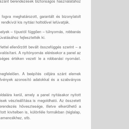
 szánt berendezések biztonságos használatához
ogva meghatározott, garantált és bizonylatolt
ndkívül kis nyitási holtidővel lefúvatják.
amelyek – típustól függően – túlnyomás, robbanás
vatásához fejlesztették ki.
tel ellenőrzött bevált összefüggés szerint – a
alósítani. A nyitónyomás elérésekor a panel az
kséges értéken vezeti le a robbanási nyomást.
megfelelően. A beépítés céljára szánt elemek
relvények azonosító adatokkal és a szabványos
dalára kerül, amely a panel nyitásakor nyitott
ések vészleállítása is megoldható. Az összetett
erendezés hővesztesége, illetve elkerülhető a
t kivitelben is, különféle formákban (téglalap,
, kemencékhez, stb.