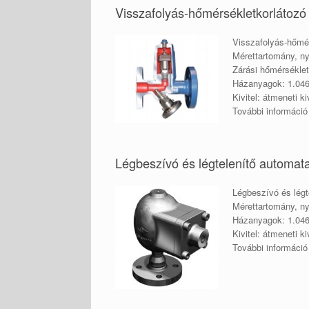
Visszafolyás-hőmérsékletkorlátozó
Visszafolyás-hőmér
Mérettartomány, n
Zárási hőmérséklet
Házanyagok: 1.04
Kivitel: átmeneti 
További informáci
Légbeszívó és légtelenítő automat
Légbeszívó és légt
Mérettartomány, n
Házanyagok: 1.046
Kivitel: átmeneti 
További informáci