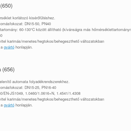
 (650)
séklet korlátozó kisérőfűtéshez.
yomásfokozat: DN15-50, PN40
tartomány: 60-130°C között állítható (kívánságra más hőmérséklettartományra
60
kivitel karimás/menetes/hegtokos/behegeszthető változatokban
ó a
gyártó
honlapján.
a (656)
elenítő automata folyadékrendszerekhez.
yomásfokozat: DN15-25, PN16-40
0/EN-JS1049, 1.0460/1.0616+N, 1.4541/1.4308
kivitel karimás/menetes/hegtokos/behegeszthető változatokban
ó a
gyártó
honlapján
.