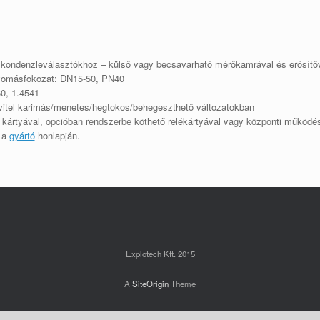
 kondenzleválasztókhoz – külső vagy becsavarható mérőkamrával és erősítőv
yomásfokozat: DN15-50, PN40
0, 1.4541
kivitel karimás/menetes/hegtokos/behegeszthető változatokban
 kártyával, opcióban rendszerbe köthető relékártyával vagy központi működés
ó a
gyártó
honlapján.
Explotech Kft. 2015
A
SiteOrigin
Theme