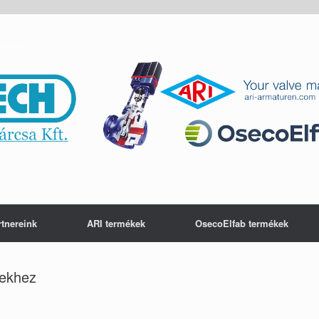
rtnereink
ARI termékek
OsecoElfab termékek
rekhez