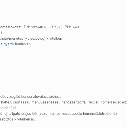
omásfokozat: DN15/25/40 (0,5/1/1,5″), PN16-40
01
zhető/menetes (külső/belső) kivitelben
ó a
gyártó
honlapján
.
désvizsgáló kondenzleválasztókhoz.
, háttérvilágítással, menüvezérléssel, hangszenzorral, felületi hőmérséklet ér
hordszíjjal.
ő fejhallgató (zajos környezethez) és hosszabbító hőmérsékletmérőhöz.
sbiztos kivitelben is.