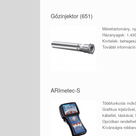
Gőzinjektor (651)
Mérettartomány, ny
Házanyagok: 1.43
Kivitelek: beheges
További informáci
ARImetec-S
Többfunkciós műkö
Grafikus kijelzővel
kábellel, táskával, 
Opcióban rendelhet
Kívánságra robbaná