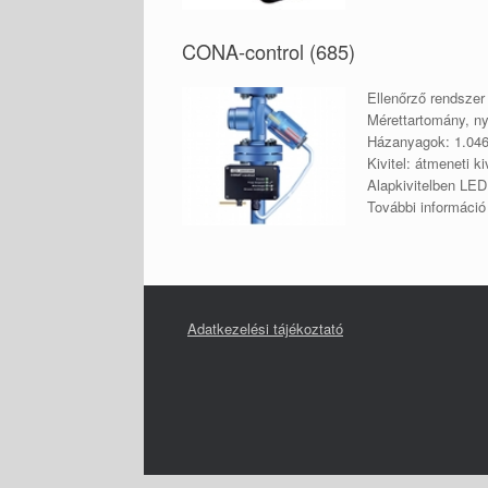
CONA-control (685)
Ellenőrző rendszer
Mérettartomány, n
Házanyagok: 1.046
Kivitel: átmeneti 
Alapkivitelben LED
További informáci
Adatkezelési tájékoztató