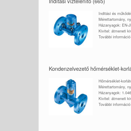
Indítási víztelenítő (665)
Inditási és műkődé
Mérettartomány, n
Házanyagok: EN-JL
Kivitel: átmeneti 
További informáci
Kondenzelvezető hőmérséklet-korlá
Hőmérséklet-korlát
Mérettartomány, n
Házanyagok: 1.04
Kivitel: átmeneti 
További informáci