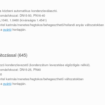
s közbeni automatikus kondenzleválasztó.
yomásfokozat: DN15-50, PN16-40
1040, 1.0460 (kívánságra 1.4541)
kivitel karimás/menetes/hegtokos/behegeszthető/hollandi anyás változatokban
ó a
gyártó
honlapján.
tozással (645)
ozó kondenzlevezető (kondenzátum levezetése elgőzölgés nélkül).
yomásfokozat: DN15-25, PN40
60
kivitel karimás/menetes/hegtokos/behegeszthető változatokban
ó a
gyártó
honlapján.