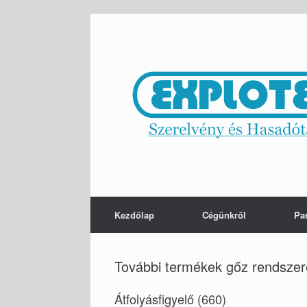
Skip
to
content
Kezdőlap
Cégünkről
Pa
További termékek gőz rendsze
Átfolyásfigyelő (660)