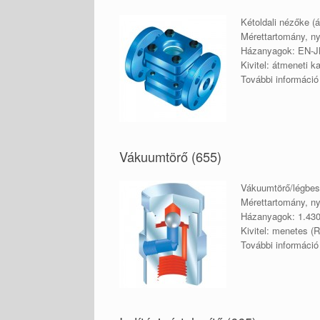
Kétoldali nézőke (
Mérettartomány, n
Házanyagok: EN-JL
Kivitel: átmeneti k
További informáci
Vákuumtörő (655)
Vákuumtörő/légbes
Mérettartomány, n
Házanyagok: 1.43
Kivitel: menetes (
További informáci