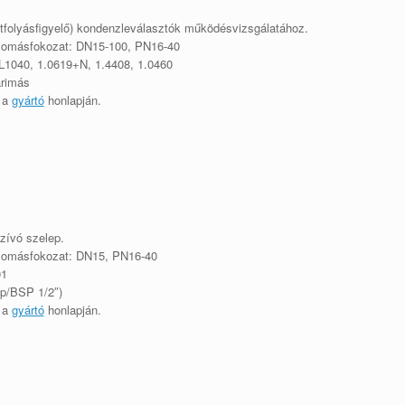
átfolyásfigyelő) kondenzleválasztók működésvizsgálatához.
yomásfokozat: DN15-100, PN16-40
1040, 1.0619+N, 1.4408, 1.0460
arimás
ó a
gyártó
honlapján
.
zívó szelep.
yomásfokozat: DN15, PN16-40
01
Rp/BSP 1/2″)
ó a
gyártó
honlapján
.