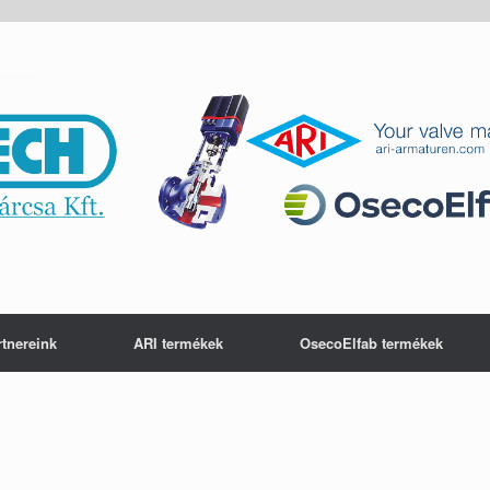
rtnereink
ARI termékek
OsecoElfab termékek