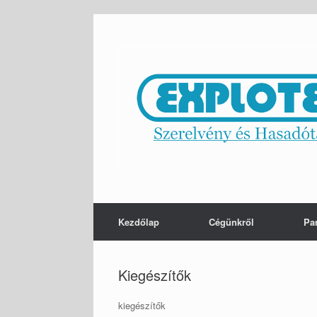
Skip
to
content
Kezdőlap
Cégünkről
Pa
Kiegészítők
kiegészítők