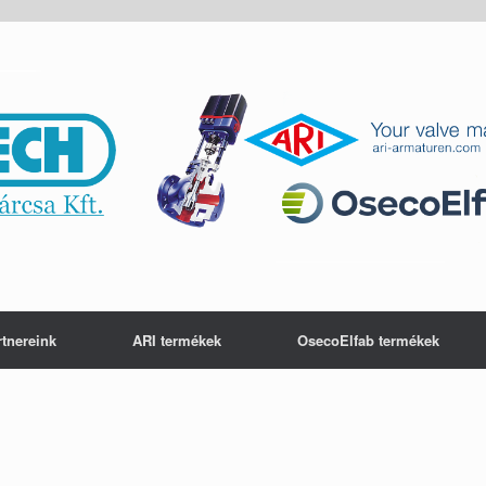
rtnereink
ARI termékek
OsecoElfab termékek