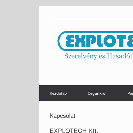
Skip
to
content
Kezdőlap
Cégünkről
Pa
Kapcsolat
EXPLOTECH Kft.