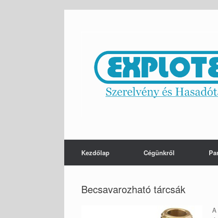
Skip
to
content
Kezdőlap
Cégünkről
Pa
Becsavarozható tárcsák
A 