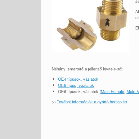
Je
Al
na
El
Néhány ismertető a jellenző kivitelekről:
OE4 típusok, vázlatok
OE5 típus, vázlatok
OE6 típusok, vázlatok (
Male-Female
,
Male-M
>>
További információk a gyártó honlapján