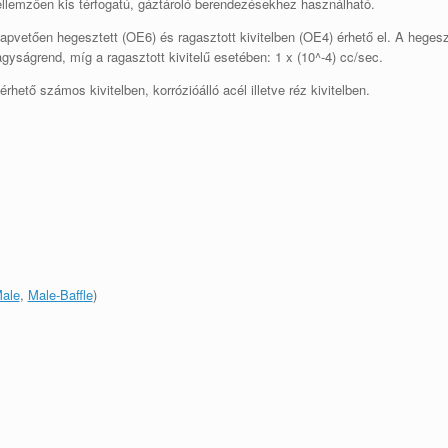
llemzően kis térfogatú, gáztároló berendezésekhez használható.
apvetően hegesztett (OE6) és ragasztott kivitelben (OE4) érhető el. A hegesze
gyságrend, míg a ragasztott kivitelű esetében: 1 x (10^-4) cc/sec.
érhető számos kivitelben, korrózióálló acél illetve réz kivitelben.
ale
,
Male-Baffle
)