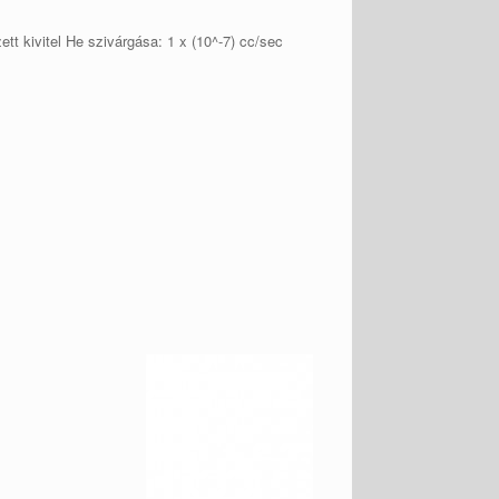
tt kivitel He szivárgása: 1 x (10^-7) cc/sec