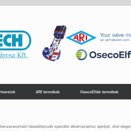
rtnereink
ARI termékek
OsecoElfab termékek
becsavarozható hasadótárcsák speciális alkalmazáshoz ajánljuk, ahol elegend