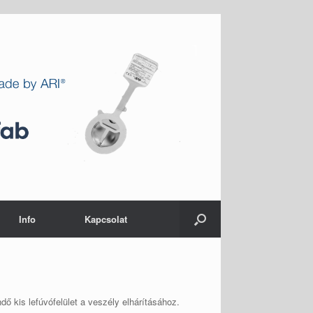
Info
Kapcsolat
ő kis lefúvófelület a veszély elhárításához.