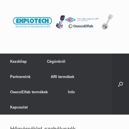
Skip
to
content
Kezdőlap
Cégünkről
Partnereink
ARI termékek
OsecoElfab termékek
Info
Kapcsolat
Hőmérséklet-szabályozók