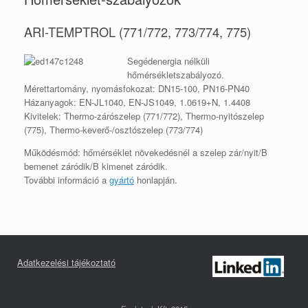
ARI-TEMPTROL (771/772, 773/774, 775)
Segédenergia nélküli
hőmérsékletszabályozó.
Mérettartomány, nyomásfokozat: DN15-100, PN16-PN40
Házanyagok: EN-JL1040, EN-JS1049, 1.0619+N, 1.4408
Kivitelek: Thermo-zárószelep (771/772), Thermo-nyitószelep
(775), Thermo-keverő-/osztószelep (773/774)
Működésmód: hőmérséklet növekedésnél a szelep zár/nyit/B
bemenet záródik/B kimenet záródik.
További információ a
gyártó
honlapján.
Adatkezelési tájékoztató