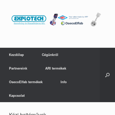
Skip
to
content
Kezdőlap
Cégünkről
Partnereink
ARI termékek
OsecoElfab termékek
Info
Kapcsolat
Kézi hajtóművek