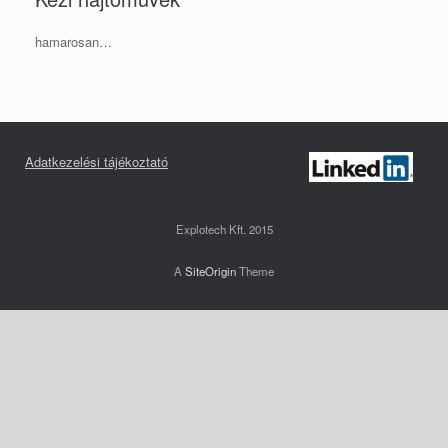
hamarosan…
Adatkezelési tájékoztató
Explotech Kft. 2015
A
SiteOrigin
Theme